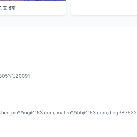
布置指南
室JZ0091
shengxn**
ing@163.com
,huafen**
ibh@163.com
,ding383622